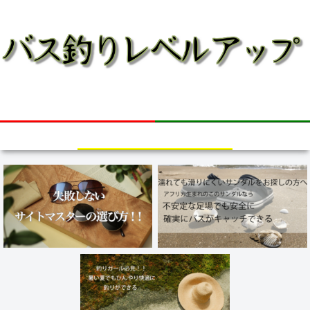
bass fishing
失敗しないサイトマスターの選び
濡れて滑りやすい足場でも滑らない
方！！（偏光サングラス）
[釣りガール必見]ひんやり快適に釣
釣り用サンダルをお求めの方へ
りができる！！最新の夏用帽子！