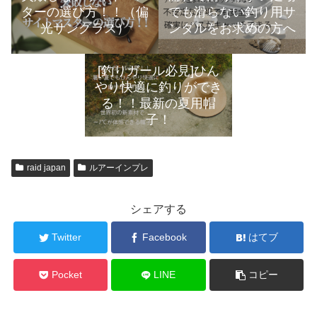
ターの選び方！！（偏
でも滑らない釣り用サ
光サングラス）
ンダルをお求めの方へ
[釣りガール必見]ひん
やり快適に釣りができ
る！！最新の夏用帽
子！
raid japan
ルアーインプレ
シェアする
Twitter
Facebook
はてブ
Pocket
LINE
コピー