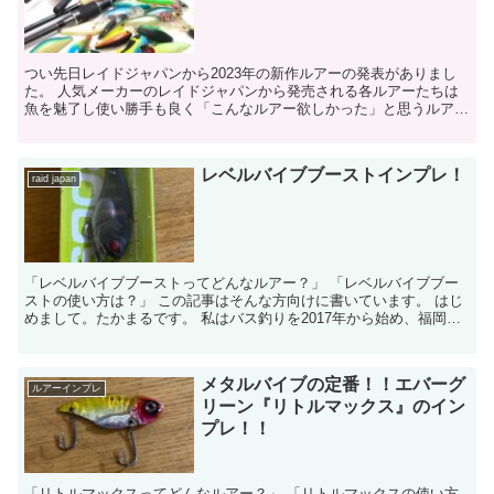
つい先日レイドジャパンから2023年の新作ルアーの発表がありまし
た。 人気メーカーのレイドジャパンから発売される各ルアーたちは
魚を魅了し使い勝手も良く「こんなルアー欲しかった」と思うルアー
が毎年出ています。 はじめまして。たか...
レベルバイブブーストインプレ！
raid japan
「レベルバイブブーストってどんなルアー？」 「レベルバイブブー
ストの使い方は？」 この記事はそんな方向けに書いています。 はじ
めまして。たかまるです。 私はバス釣りを2017年から始め、福岡県
の様々なフィールドでバ...
メタルバイブの定番！！エバーグ
ルアーインプレ
リーン『リトルマックス』のイン
プレ！！
「リトルマックスってどんなルアー？」 「リトルマックスの使い方