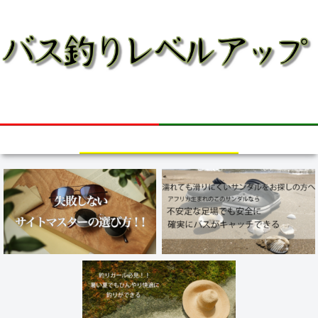
bass fishing
失敗しないサイトマスターの選び
濡れて滑りやすい足場でも滑らない
方！！（偏光サングラス）
[釣りガール必見]ひんやり快適に釣
釣り用サンダルをお求めの方へ
りができる！！最新の夏用帽子！