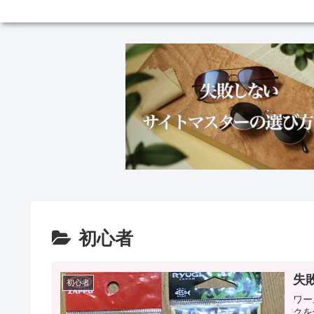
初心者
失
初心者
ワー
クを