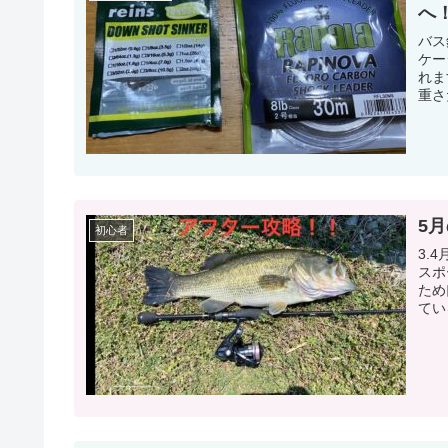
へ
バス
ケー
れま
重さ
5
初心者
3.
スポ
ため
てい