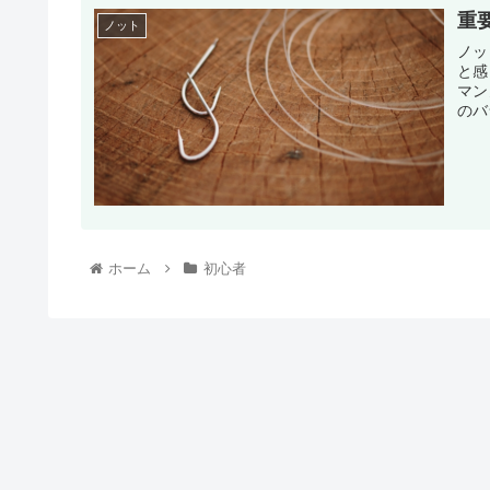
重
ノット
ノッ
と感
マンノット ハングズマン
のバ
ホーム
初心者