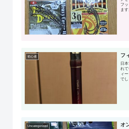
フッ
フ
初心者
日本
れて
ィー
でし
オ
Uncategorized